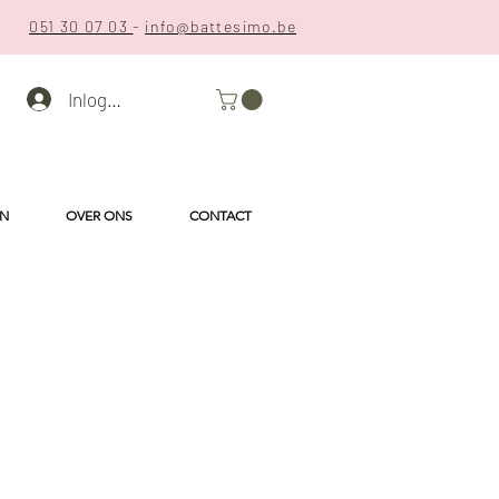
051 30 07 03
-
info@battesimo.be
Inloggen
EN
OVER ONS
CONTACT