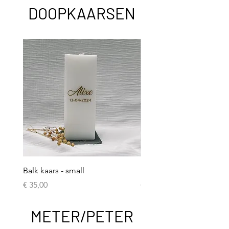
DOOPKAARSEN
Balk kaars - small
Balk kaars - large
Prijs
Prijs
€ 35,00
€ 43,00
METER/PETER