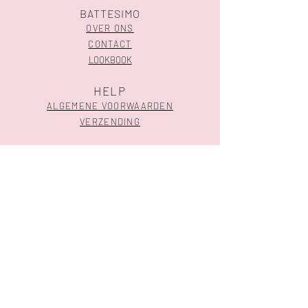
BATTESIMO
OVER ONS
CONTACT
LOOKBOOK
HELP
ALGEMENE VOORWAARDEN
VERZENDING
SHOP
GEBOORTE
HUWELIJK
CONTACTEER ONS
Meensesteenweg 324 l 8800 Roeselare
051 30 07 03
-
info@battesimo.be