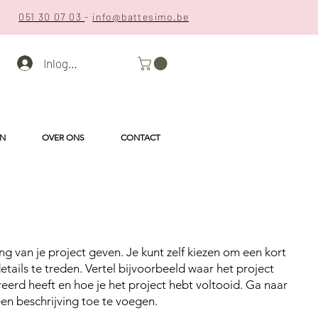
051 30 07 03
-
info@battesimo.be
Inloggen
EN
OVER ONS
CONTACT
ing van je project geven. Je kunt zelf kiezen om een kort
details te treden. Vertel bijvoorbeeld waar het project
reerd heeft en hoe je het project hebt voltooid. Ga naar
en beschrijving toe te voegen.