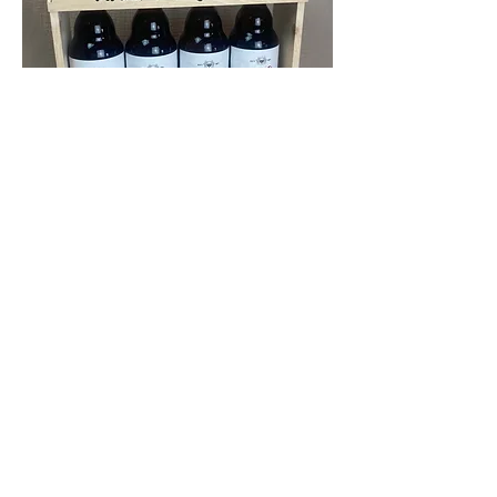
Kom vrijblijvende langs in onze
showroom
Kom ons ruim assortiment bekijken in
de winkel. Wij helpen je graag verder!