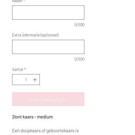
Naam
*
0/500
Extra informatie (optioneel)
0/500
Aantal
*
In winkelwagen
2lont kaars - medium
Een doopkaars of geboortekaars is