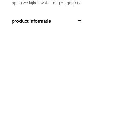
op en we kijken wat er nog mogelijk is.
product informatie
breedte: 14,5 cm
diepte: 7 cm
hoogte: 11 cm
Gerelateerde
producten