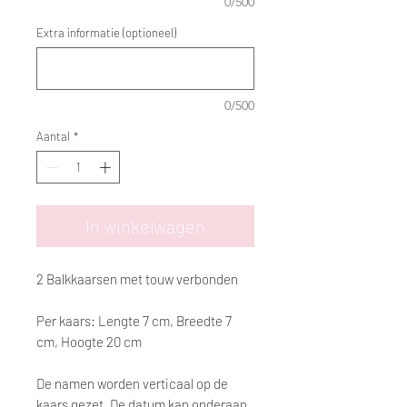
0/500
Extra informatie (optioneel)
0/500
Aantal
*
In winkelwagen
2 Balkkaarsen met touw verbonden
Per kaars: Lengte 7 cm, Breedte 7
cm, Hoogte 20 cm
De namen worden verticaal op de
kaars gezet. De datum kan onderaan