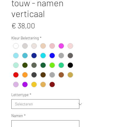
touw - namen
verticaal
Prijs
€ 38,00
Kleur Belettering
*
Lettertype
*
Namen
*