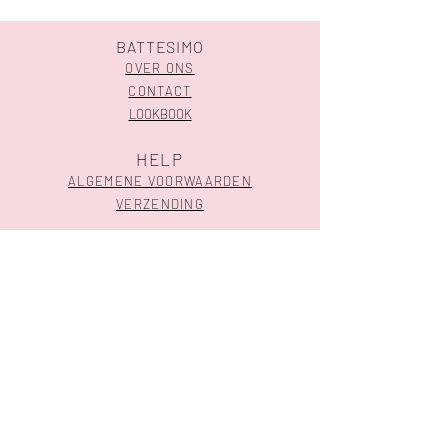
BATTESIMO
OVER ONS
CONTACT
LOOKBOOK
HELP
ALGEMENE VOORWAARDEN
VERZENDING
SHOP
GEBOORTE
HUWELIJK
CONTACTEER ONS
Meensesteenweg 324 l 8800 Roeselare
051 30 07 03
-
info@battesimo.be