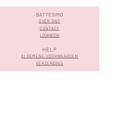
BATTESIMO
OVER ONS
CONTACT
LOOKBOOK
HELP
ALGEMENE VOORWAARDEN
VERZENDING
SHOP
GEBOORTE
HUWELIJK
CONTACTEER ONS
Meensesteenweg 324 l 8800 Roeselare
051 30 07 03
-
info@battesimo.be