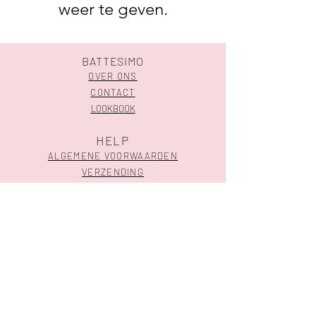
weer te geven.
BATTESIMO
OVER ONS
CONTACT
LOOKBOOK
HELP
ALGEMENE VOORWAARDEN
VERZENDING
SHOP
GEBOORTE
HUWELIJK
CONTACTEER ONS
Meensesteenweg 324 l 8800 Roeselare
051 30 07 03
-
info@battesimo.be