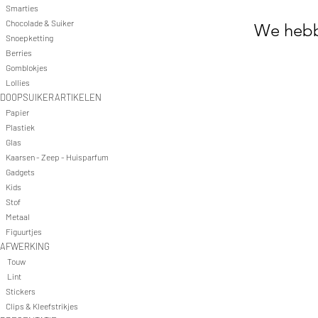
Smarties
Chocolade & Suiker
We hebb
Snoepketting
Berries
Gomblokjes
Lollies
DOOPSUIKERARTIKELEN
Papier
Plastiek
Glas
Kaarsen - Zeep - Huisparfum
Gadgets
Kids
Stof
Metaal
Figuurtjes
AFWERKING
Touw
Lint
Stickers
Clips & Kleefstrikjes