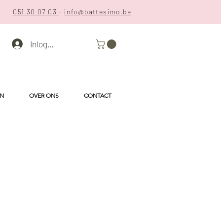
051 30 07 03
-
info@battesimo.be
Inloggen
EN
OVER ONS
CONTACT