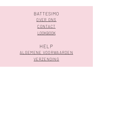
BATTESIMO
OVER ONS
CONTACT
LOOKBOOK
HELP
ALGEMENE VOORWAARDEN
VERZENDING
SHOP
GEBOORTE
HUWELIJK
CONTACTEER ONS
Meensesteenweg 324 l 8800 Roeselare
051 30 07 03
-
info@battesimo.be